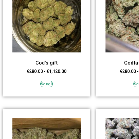
God’s gift
Godfa
€
280.00
-
€
1,120.00
€
280.00
-
Scegli
Sc