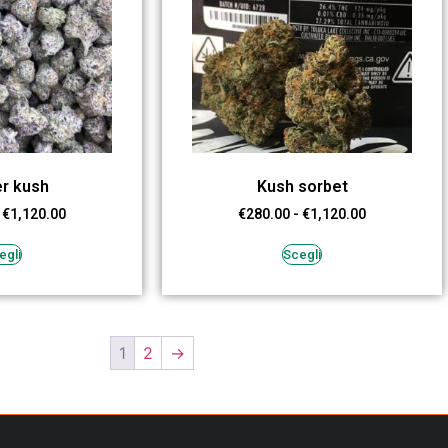
r kush
Kush sorbet
€
1,120.00
€
280.00
-
€
1,120.00
egli
Scegli
1
2
→