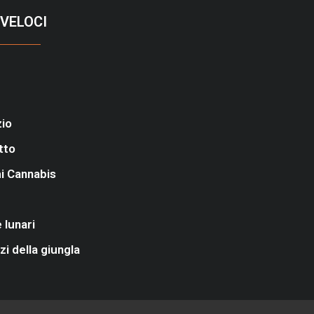
 VELOCI
io
tto
i Cannabis
 lunari
i della giungla