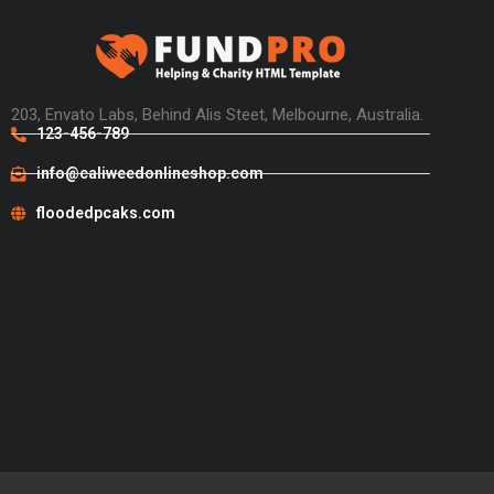
203, Envato Labs, Behind Alis Steet, Melbourne, Australia.
123-456-789
info@caliweedonlineshop.com
floodedpcaks.com