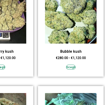
rry kush
Bubble kush
€
1,120.00
€
280.00
-
€
1,120.00
egli
Scegli