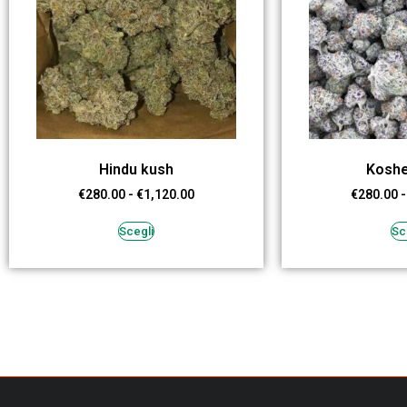
Hindu kush
Koshe
€
280.00
-
€
1,120.00
€
280.00
-
Scegli
Sc