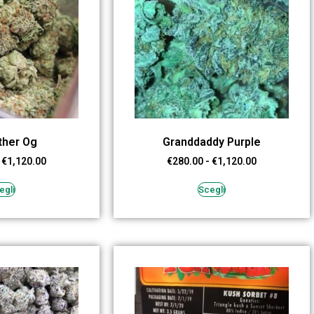
ther Og
Granddaddy Purple
€
1,120.00
€
280.00
-
€
1,120.00
egli
Scegli