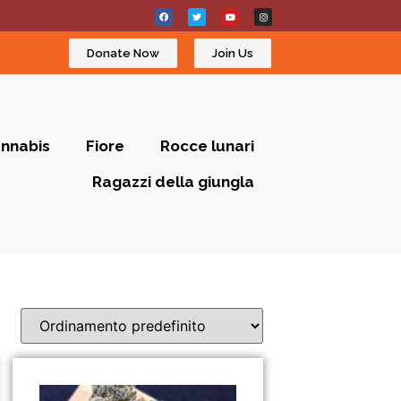
Donate Now
Join Us
annabis
Fiore
Rocce lunari
Ragazzi della giungla