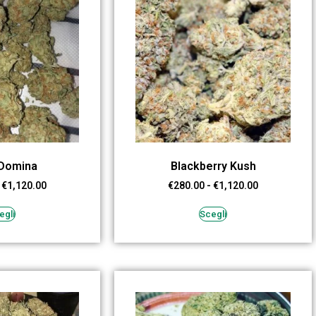
 Domina
Blackberry Kush
€
1,120.00
€
280.00
-
€
1,120.00
egli
Scegli