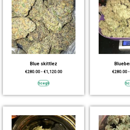
Blue skittlez
Bluebe
€
280.00
-
€
1,120.00
€
280.00
-
Scegli
Sc