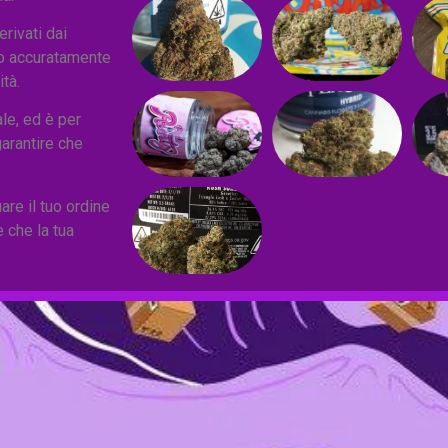
ivati ​​dai
ono accuratamente
ità.
le, ed è per
garantire che
are il tuo ordine
 che la tua