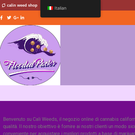
calin weed shop
Italian
Benvenuto su Cali Weeds, il negozio online di cannabis californ
qualità. Il nostro obiettivo è fornire ai nostri clienti un modo sic
conveniente per acquistare i migliori prodotti a base di marijua