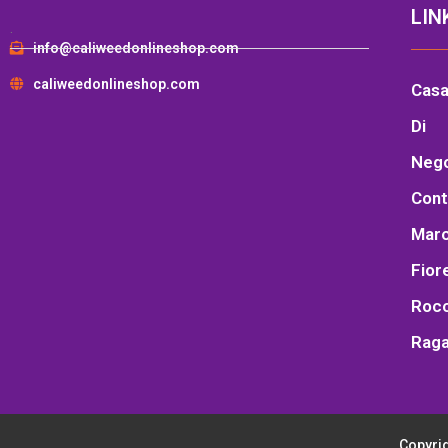
LIN
.
info@caliweedonlineshop.com
caliweedonlineshop.com
Cas
Di
Neg
Cont
Marc
Fior
Rocc
Raga
Copyrig