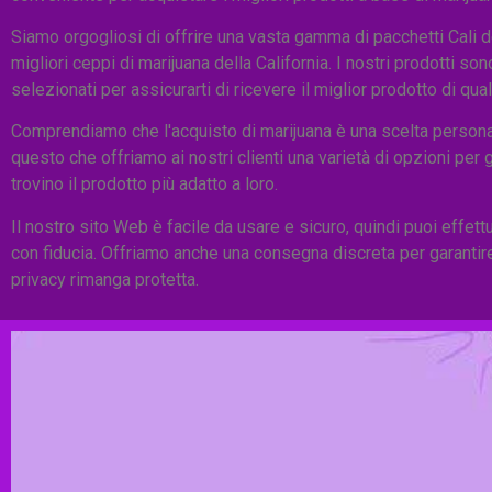
Siamo orgogliosi di offrire una vasta gamma di pacchetti Cali der
migliori ceppi di marijuana della California. I nostri prodotti s
selezionati per assicurarti di ricevere il miglior prodotto di qual
Comprendiamo che l'acquisto di marijuana è una scelta persona
questo che offriamo ai nostri clienti una varietà di opzioni per 
trovino il prodotto più adatto a loro.
Il nostro sito Web è facile da usare e sicuro, quindi puoi effettu
con fiducia. Offriamo anche una consegna discreta per garantire
privacy rimanga protetta.