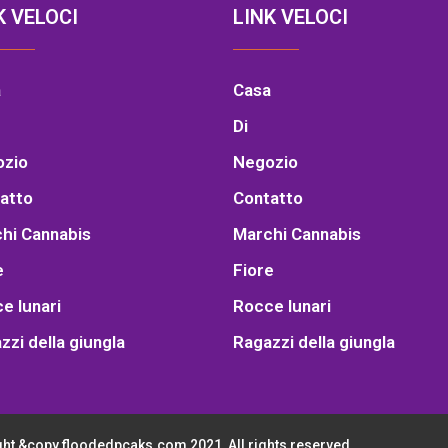
K VELOCI
LINK VELOCI
a
Casa
Di
ozio
Negozio
atto
Contatto
hi Cannabis
Marchi Cannabis
e
Fiore
e lunari
Rocce lunari
zzi della giungla
Ragazzi della giungla
ht &copy floodedpcaks.com 2021, All rights reserved.