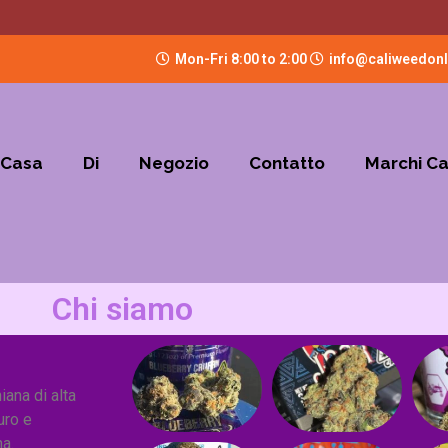
Mon-Fri 8:00 to 2:00
info@caliweedon
Casa
Di
Negozio
Contatto
Marchi C
Chi siamo
iana di alta
uro e
na.