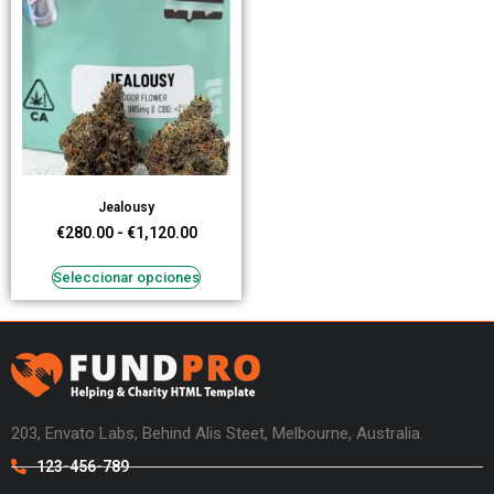
Jealousy
€
280.00
-
€
1,120.00
Seleccionar opciones
203, Envato Labs, Behind Alis Steet, Melbourne, Australia.
123-456-789