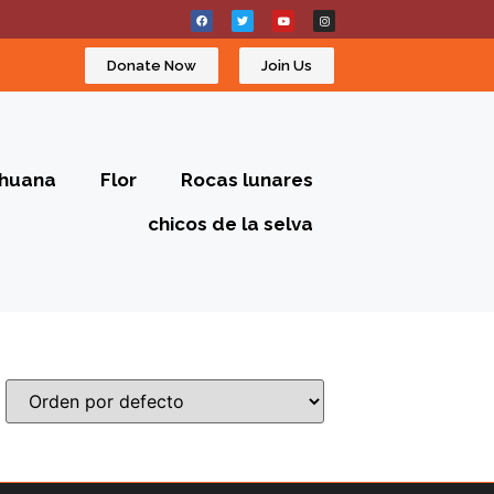
Donate Now
Join Us
ihuana
Flor
Rocas lunares
chicos de la selva