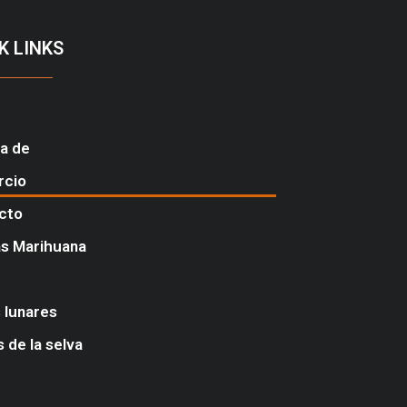
K LINKS
a de
rcio
cto
s Marihuana
 lunares
 de la selva