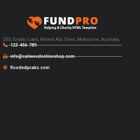
203, Envato Labs, Behind Alis Steet, Melbourne, Australia.
123-456-789
info@caliweedonlineshop.com
floodedpcaks.com