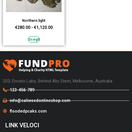
Northern light
€
280.00
-
€
1,120.00
Scegli
203, Envato Labs, Behind Alis Steet, Melbourne, Australia.
123-456-789
info@caliweedonlineshop.com
floodedpcaks.com
LINK VELOCI