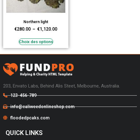
Northern light
€
280.00
–
€
1,120.00
Choix des options
203, Envato Labs, Behind Alis Steet, Melbourne, Australia.
123-456-789
info@caliweedonlineshop.com
floodedpcaks.com
QUICK LINKS