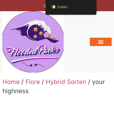
Bengals Vineyard
Italian
Home
/
Fiore
/
Hybrid Sorten
/ your
highness