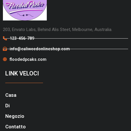
203, Envato Labs, Behind Alis Steet, Melbourne, Australia.
123-456-789
info@caliweedonlineshop.com
floodedpcaks.com
LINK VELOCI
Casa
Di
Negozio
Contatto