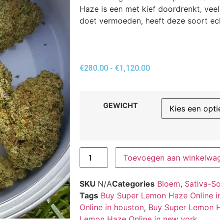
Haze is een met kief doordrenkt, vee
doet vermoeden, heeft deze soort ec
€
280.00
-
€
1,120.00
GEWICHT
Toevoegen aan winkelwa
SKU
N/A
Categories
Bloem
,
Sativa-So
Tags
Buy Super Lemon Haze Online i
Online in houston
,
Buy Super Lemon Ha
Lemon Haze Online in new york