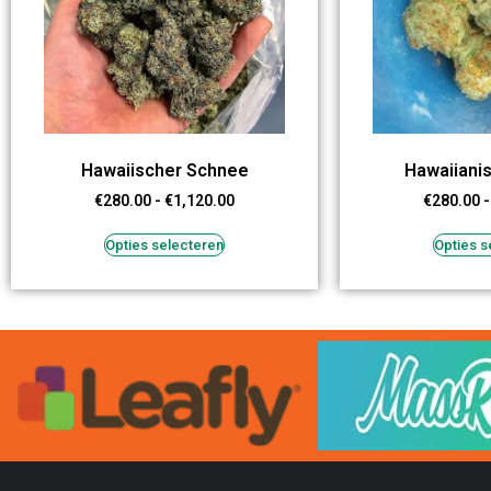
Hawaiischer Schnee
Hawaiiani
€
280.00
-
€
1,120.00
€
280.00
-
Opties selecteren
Opties s