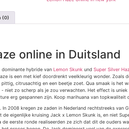
 (0)
e online in Duitsland
va dominante hybride van
Lemon Skunk
und
Super Silver Ha
e is een met kief doordrenkt veelkleurig wonder. Zoals d
pittig, citrusachtig en een beetje zoet. Qua smaak is het w
niet zo scherp als je zou verwachten. Het effect is uniek 
ture erg gespannen zijn. Koop marihuana van topkwaliteit o
 In 2008 kregen ze zaden in Nederland rechtstreeks van G
dat de eigenlijke kruising Jack x Lemon Skunk is, en niet S
de eerste ronde realiseerden ze zich dat dit de ouders w
 het proces begon. De Jack domineert veel van de expressi