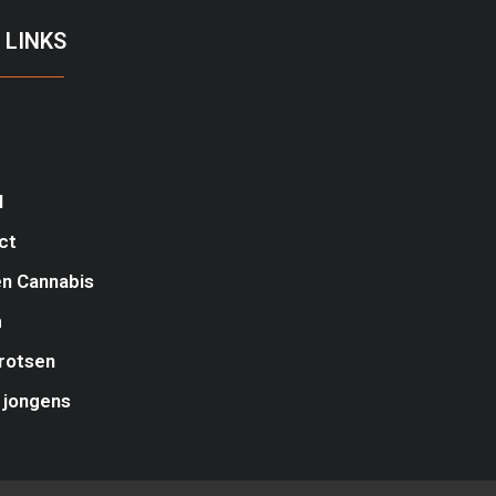
 LINKS
l
ct
n Cannabis
m
rotsen
 jongens