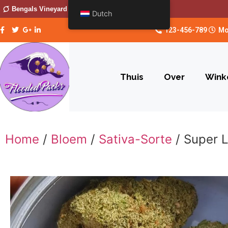
Bengals Vineyard
Dutch
123-456-789
Mo
Thuis
Over
Wink
Home
/
Bloem
/
Sativa-Sorte
/ Super 