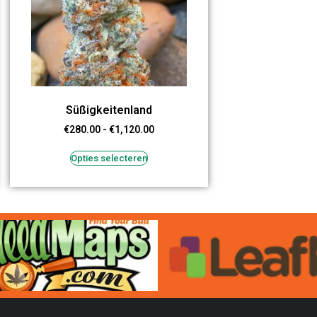
Süßigkeitenland
€
280.00
-
€
1,120.00
Opties selecteren