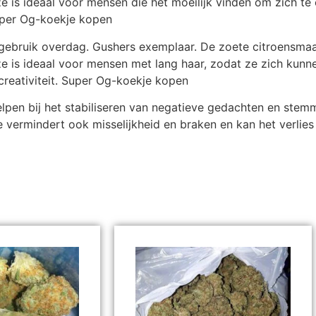
e is ideaal voor mensen die het moeilijk vinden om zich te
Super Og-koekje kopen
bruik overdag. Gushers exemplaar. De zoete citroensmaak ti
ze is ideaal voor mensen met lang haar, zodat ze zich kunn
reativiteit. Super Og-koekje kopen
lpen bij het stabiliseren van negatieve gedachten en ste
vermindert ook misselijkheid en braken en kan het verlies