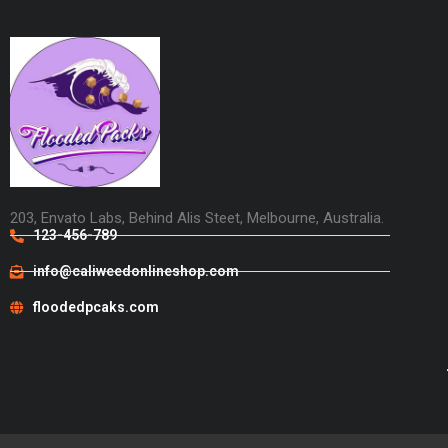
203, Envato Labs, Behind Alis Steet, Melbourne, Australia.
123-456-789
info@caliweedonlineshop.com
floodedpcaks.com