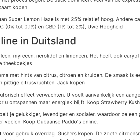
ntaart kopen
aan Super Lemon Haze is met 25% relatief hoog. Andere ca
BC (0% tot 0,1%) en CBD (1% tot 2%), Uwe Hoogheid .
ine in Duitsland
en, myrceen, nerolidol en limoneen. Het heeft ook caryofyl
te theekoekjes
 met hints van citrus, citroen en kruiden. De smaak is ee
en pittige citrusvruchten. Jack kopen
euforisch effect verwachten. U voelt aanvankelijk een aang
r u ontspannen maar energiek blijft. Koop Strawberry Kush
elt je gelukkiger, levendiger en socialer, waardoor ze een 
ver voelen. Koop Cubaanse Paddo's online.
voor gebruik overdag. Gushers kopen. De zoete citroensmaa