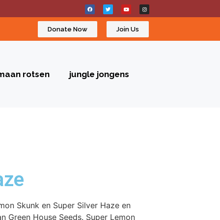
Donate Now
Join Us
maan rotsen
jungle jongens
aze
mon Skunk en Super Silver Haze en
an Green House Seeds. Super Lemon