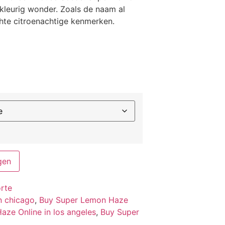
lkleurig wonder. Zoals de naam al
hte citroenachtige kenmerken.
gen
rte
n chicago
,
Buy Super Lemon Haze
ze Online in los angeles
,
Buy Super