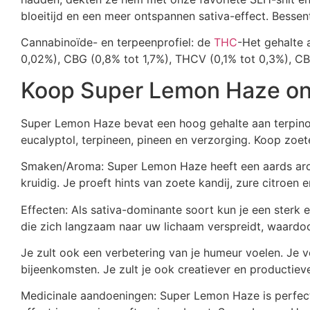
bloeitijd en een meer ontspannen sativa-effect. Besse
Cannabinoïde- en terpeenprofiel: de
THC
-Het gehalte 
0,02%), CBG (0,8% tot 1,7%), THCV (0,1% tot 0,3%), C
Koop Super Lemon Haze onl
Super Lemon Haze bevat een hoog gehalte aan terpinole
eucalyptol, terpineen, pineen en verzorging. Koop zoe
Smaken/Aroma: Super Lemon Haze heeft een aards aroma
kruidig. Je proeft hints van zoete kandij, zure citroen 
Effecten: Als sativa-dominante soort kun je een sterk 
die zich langzaam naar uw lichaam verspreidt, waardoo
Je zult ook een verbetering van je humeur voelen. Je vo
bijeenkomsten. Je zult je ook creatiever en productie
Medicinale aandoeningen: Super Lemon Haze is perfect 