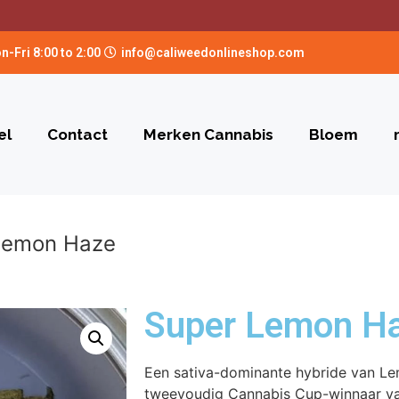
n-Fri 8:00 to 2:00
info@caliweedonlineshop.com
el
Contact
Merken Cannabis
Bloem
Lemon Haze
Super Lemon H
Een sativa-dominante hybride van Le
tweevoudig Cannabis Cup-winnaar v