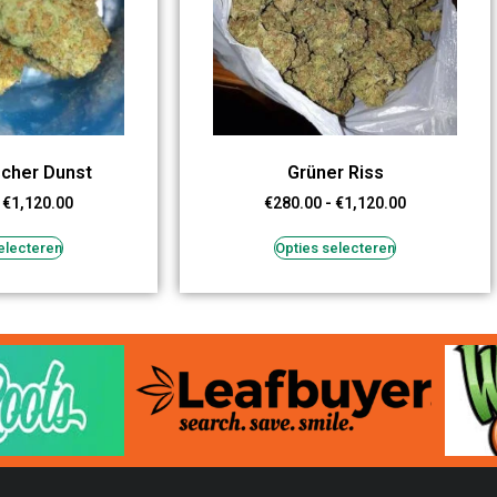
scher Dunst
Grüner Riss
€
1,120.00
€
280.00
-
€
1,120.00
electeren
Opties selecteren