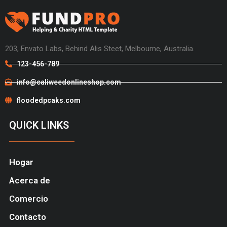
203, Envato Labs, Behind Alis Steet, Melbourne, Australia.
123-456-789
info@caliweedonlineshop.com
floodedpcaks.com
QUICK LINKS
Hogar
Acerca de
Comercio
Contacto