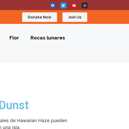
Donate Now
Join Us
Flor
Rocas lunares
 Dunst
picales de Hawaiian Haze pueden
 una isla.