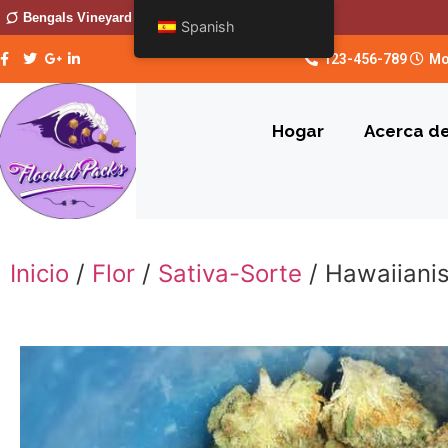
Bengals Vineyard
Spanish
123-456-789
Mo
Hogar
Acerca d
Inicio
/
Flor
/
Sativa-Sorte
/ Hawaiiani