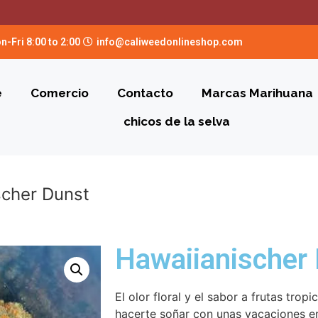
n-Fri 8:00 to 2:00
info@caliweedonlineshop.com
e
Comercio
Contacto
Marcas Marihuana
chicos de la selva
scher Dunst
Hawaiianischer
El olor floral y el sabor a frutas tro
hacerte soñar con unas vacaciones en