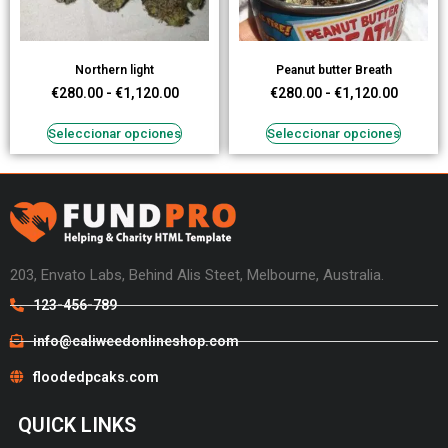
Northern light
Peanut butter Breath
€
280.00
-
€
1,120.00
€
280.00
-
€
1,120.00
Seleccionar opciones
Seleccionar opciones
203, Envato Labs, Behind Alis Steet, Melbourne, Australia.
123-456-789
info@caliweedonlineshop.com
floodedpcaks.com
QUICK LINKS