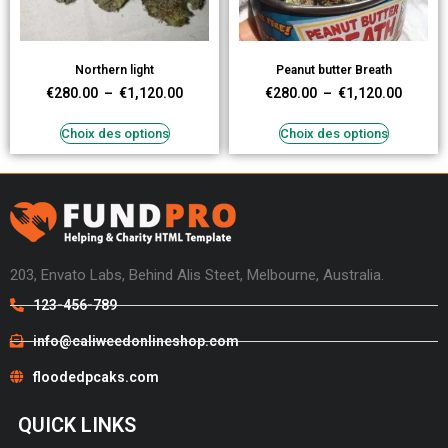
Northern light
Peanut butter Breath
€
280.00
–
€
1,120.00
€
280.00
–
€
1,120.00
Choix des options
Choix des options
203, Envato Labs, Behind Alis Steet, Melbourne, Australia.
123-456-789
info@caliweedonlineshop.com
floodedpcaks.com
QUICK LINKS