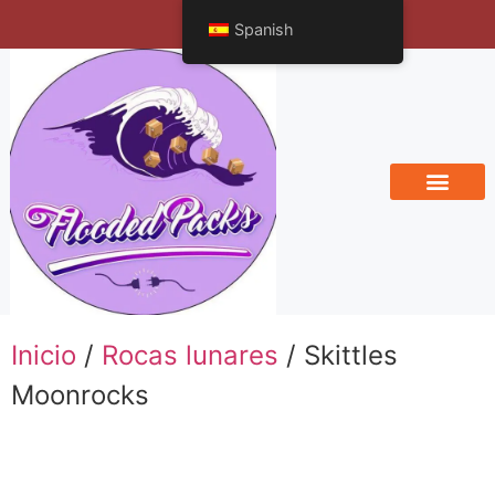
Bengals Vineyard
Spanish
Inicio
/
Rocas lunares
/ Skittles
Moonrocks