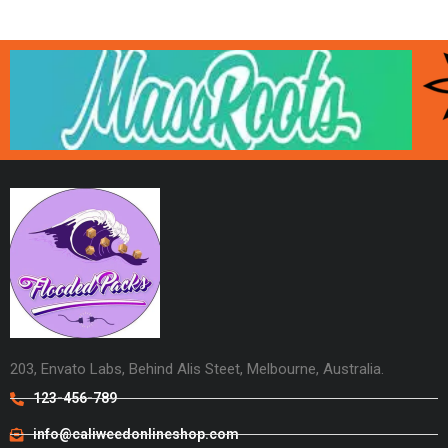
203, Envato Labs, Behind Alis Steet, Melbourne, Australia.
123-456-789
info@caliweedonlineshop.com