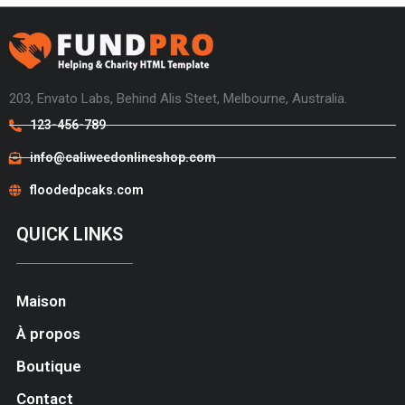
203, Envato Labs, Behind Alis Steet, Melbourne, Australia.
123-456-789
info@caliweedonlineshop.com
floodedpcaks.com
QUICK LINKS
Maison
À propos
Boutique
Contact