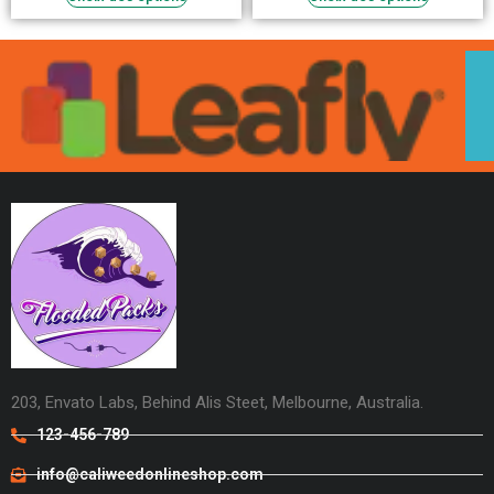
203, Envato Labs, Behind Alis Steet, Melbourne, Australia.
123-456-789
info@caliweedonlineshop.com