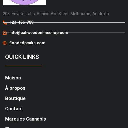
203, Envato Labs, Behind Alis Steet, Melbourne, Australia.
123-456-789
info@caliweedonlineshop.com
floodedpcaks.com
QUICK LINKS
Maison
À propos
Boutique
Contact
Marques Cannabis