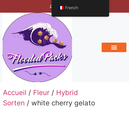
Bengals Vineyard
French
Accueil
/
Fleur
/
Hybrid
Sorten
/ white cherry gelato