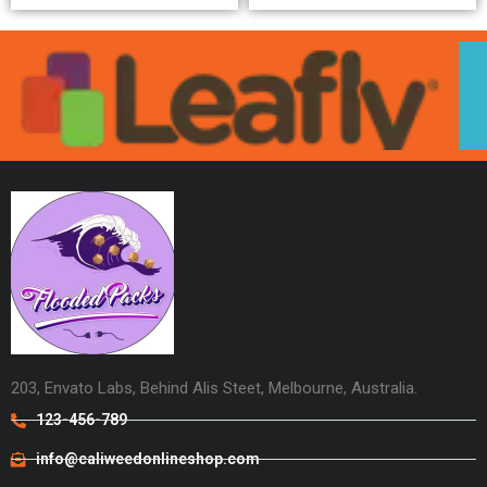
203, Envato Labs, Behind Alis Steet, Melbourne, Australia.
123-456-789
info@caliweedonlineshop.com