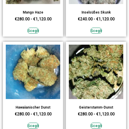
Mango Haze
Inselsüßes Skunk
€
280.00
-
€
1,120.00
€
240.00
-
€
1,120.00
Scegli
Scegli
Hawaiianischer Dunst
Geisterstamm-Dunst
€
280.00
-
€
1,120.00
€
280.00
-
€
1,120.00
Scegli
Scegli