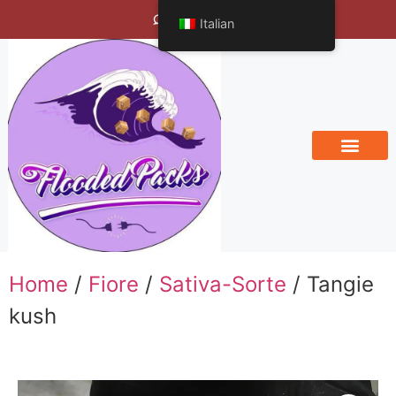
Bengals Vineyard
Italian
Home
/
Fiore
/
Sativa-Sorte
/ Tangie
kush