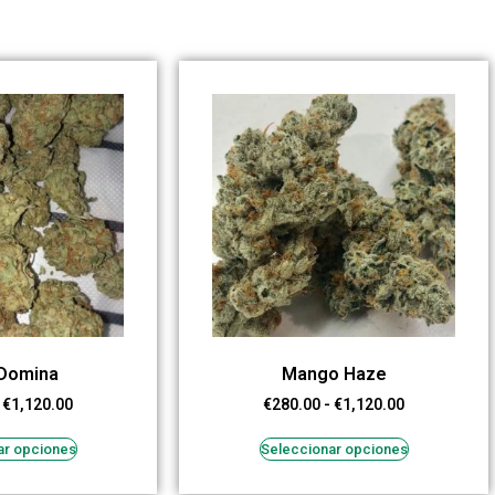
 Domina
Mango Haze
€
1,120.00
€
280.00
-
€
1,120.00
ar opciones
Seleccionar opciones