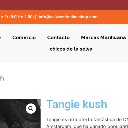
n-Fri 8:00 to 2:00
info@caliweedonlineshop.com
e
Comercio
Contacto
Marcas Marihuana
chicos de la selva
sh
Tangie kush
Tangie es otra oferta fantástica de 
Ámsterdam, que ha ganado popularida