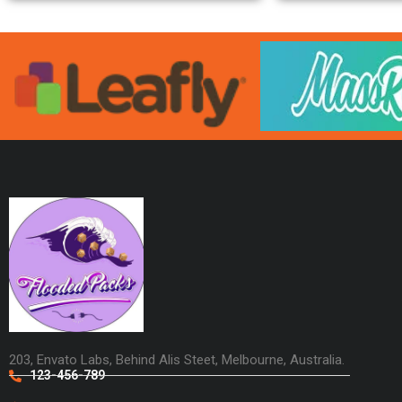
203, Envato Labs, Behind Alis Steet, Melbourne, Australia.
123-456-789