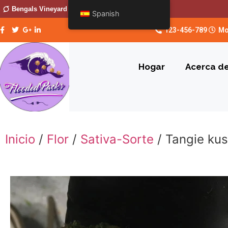
Bengals Vineyard
Spanish
123-456-789
Mo
Hogar
Acerca d
Inicio
/
Flor
/
Sativa-Sorte
/ Tangie ku