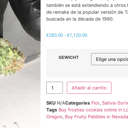
también se está extendiendo a otros 
de remake de la popular versión de 
buscada en la década de 1990.
€
280.00
-
€
1,120.00
GEWICHT
Añadir al carrito
SKU
N/A
Categories
Flor
,
Sativa-Sort
Tags
Buy frosties cookies online in 
Oregon
,
Buy Fruity Pebbles in Nevad