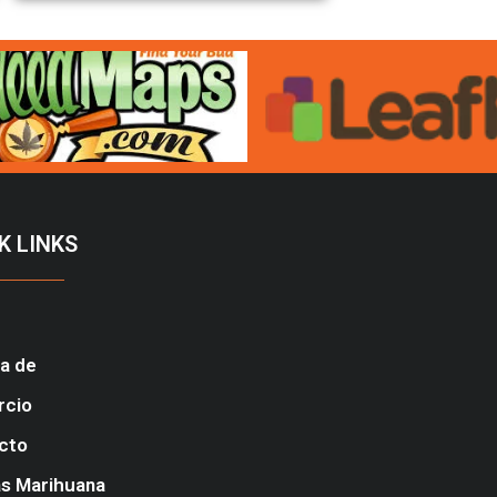
K LINKS
a de
rcio
cto
s Marihuana