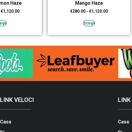
emon Haze
Mango Haze
€
1,120.00
€
280.00
-
€
1,120.00
egli
Scegli
LINK VELOCI
LINK
Casa
Casa