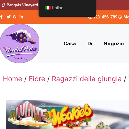
Bengals Vineyard
Italian
123-456-789
Mo
Casa
Di
Negozio
Home
/
Fiore
/
Ragazzi della giungla
/ 