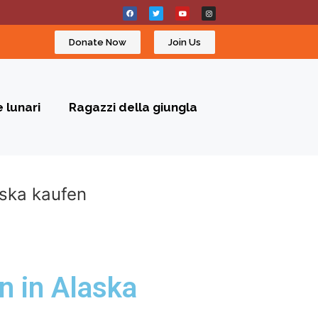
Donate Now
Join Us
 lunari
Ragazzi della giungla
ska kaufen
n in Alaska