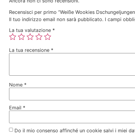
Ancora non ci sono recensioni.
Recensisci per primo “Weiße Wookies Dschungeljungen 
Il tuo indirizzo email non sarà pubblicato.
I campi obbl
La tua valutazione
*
La tua recensione
*
Nome
*
Email
*
Do il mio consenso affinché un cookie salvi i miei d