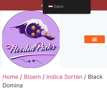
Bengals Vineyard
Dutch
Home
/
Bloem
/
Indica Sorten
/ Black
Domina