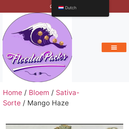
Bengals Vineyard
Dutch
Home
/
Bloem
/
Sativa-
Sorte
/ Mango Haze