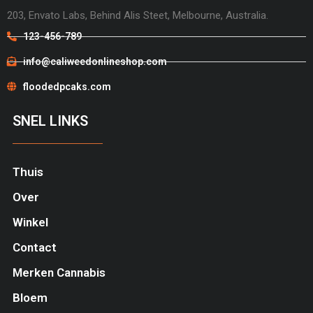
203, Envato Labs, Behind Alis Steet, Melbourne, Australia.
123-456-789
info@caliweedonlineshop.com
floodedpcaks.com
SNEL LINKS
Thuis
Over
Winkel
Contact
Merken Cannabis
Bloem