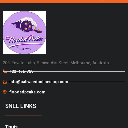
203, Envato Labs, Behind Alis Steet, Melbourne, Australia.
123-456-789
info@caliweedonlineshop.com
floodedpcaks.com
SNEL LINKS
Thuis