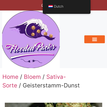
Bengals Vineyard
Dutch
Home
/
Bloem
/
Sativa-
Sorte
/ Geisterstamm-Dunst