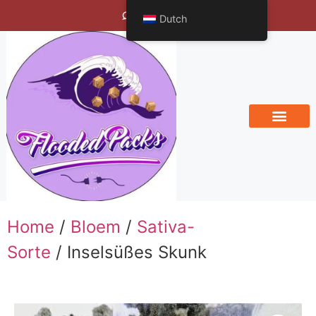
Bengals Vineyard
Dutch
Home
/
Bloem
/
Sativa-
Sorte
/ Inselsüßes Skunk