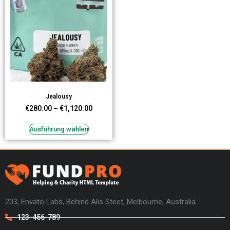
Jealousy
€
280.00
–
€
1,120.00
Ausführung wählen
203, Envato Labs, Behind Alis Steet, Melbourne, Australia.
123-456-789