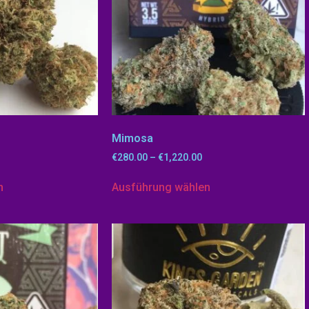
Mimosa
€
280.00
–
€
1,220.00
n
Ausführung wählen