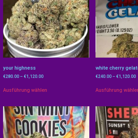
your highness
white cherry gela
€
280.00
–
€
1,120.00
€
240.00
–
€
1,120.00
Ausführung wählen
Ausführung wähle