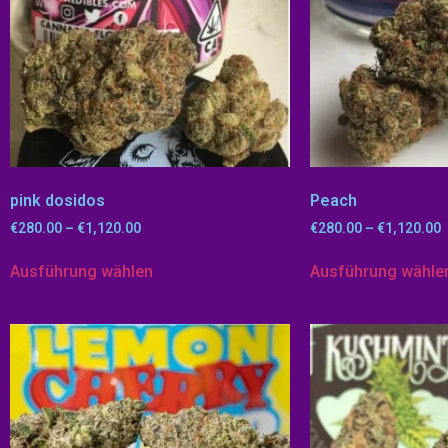
pink dosidos
Peach
€
280.00
–
€
1,120.00
€
280.00
–
€
1,120.00
Ausführung wählen
Ausführung wähle