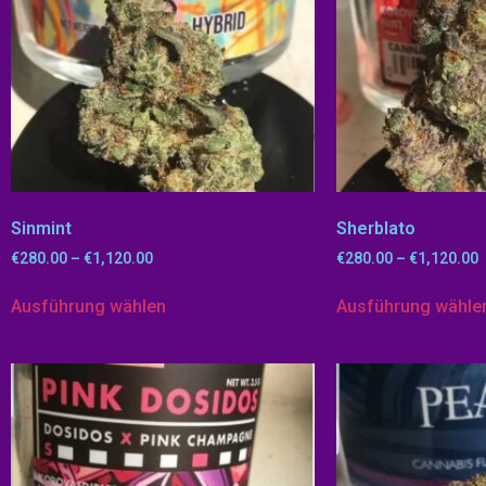
Sinmint
Sherblato
€
280.00
–
€
1,120.00
€
280.00
–
€
1,120.00
Ausführung wählen
Ausführung wähle