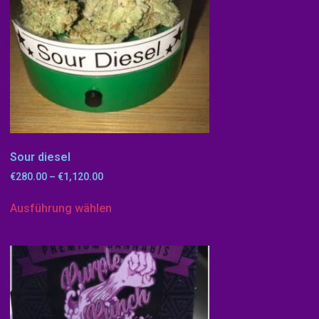
Sour diesel
€
280.00
–
€
1,120.00
Ausführung wählen