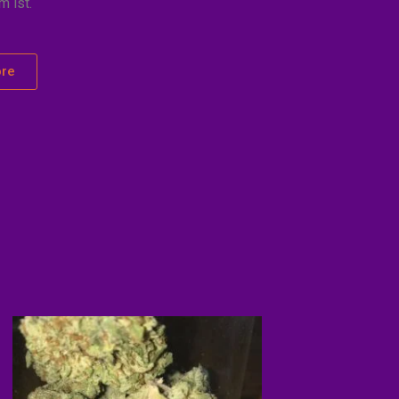
m ist.
re