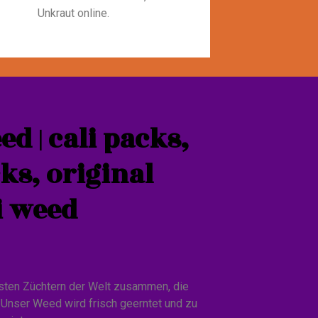
Unkraut online.
ed | cali packs,
cks, original
li weed
esten Züchtern der Welt zusammen, die
 Unser Weed wird frisch geerntet und zu