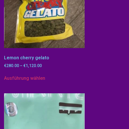
Lemon cherry gelato
€
280.00
–
€
1,120.00
Ausführung wählen