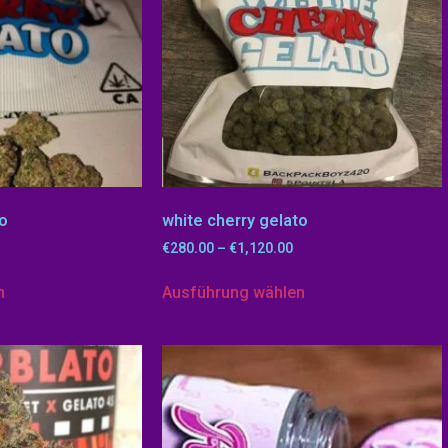
to
white cherry gelato
€
280.00
–
€
1,120.00
n
Ausführung wählen