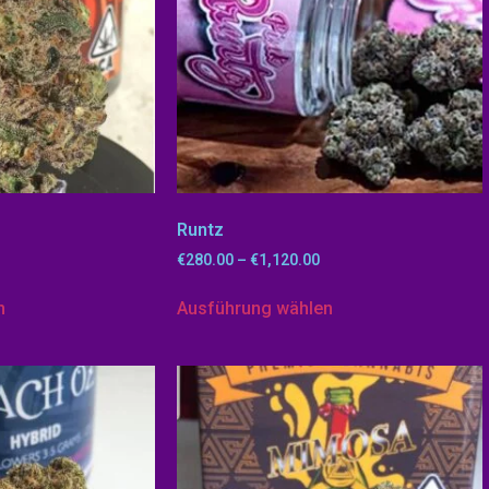
Runtz
€
280.00
–
€
1,120.00
n
Ausführung wählen