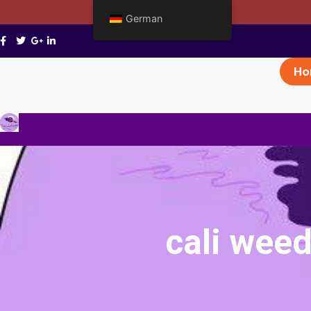
German
Ho
cali weed