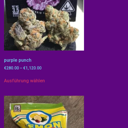
purple punch
€
280.00
–
€
1,120.00
Ausführung wählen