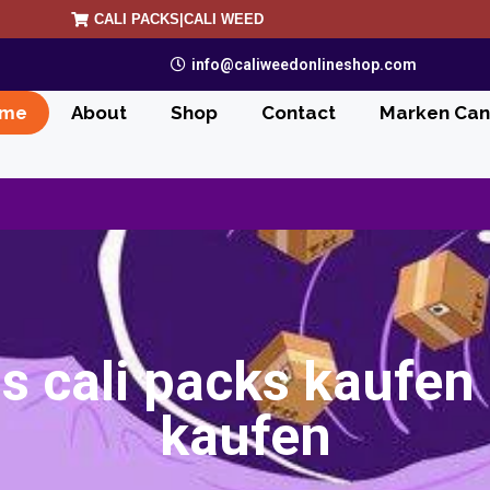
CALI PACKS|CALI WEED
info@caliweedonlineshop.com
me
About
Shop
Contact
Marken Can
s cali packs kaufen
kaufen