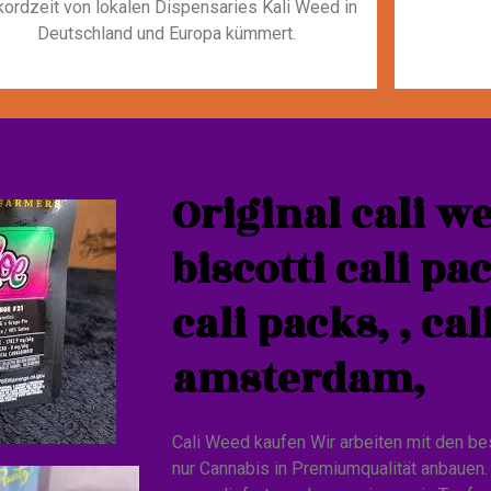
ordzeit von lokalen Dispensaries Kali Weed in
Deutschland und Europa kümmert.
Original cali we
biscotti cali pa
cali packs, , ca
amsterdam,
Cali Weed kaufen Wir arbeiten mit den b
nur Cannabis in Premiumqualität anbauen.