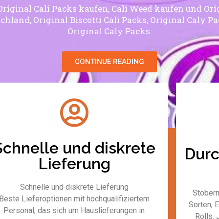
 Original Cali Packs kaufen, Cali Weed kaufen und Orig
chland, Original Biscotti Cali Packs, Original Caly P
Original Caly Packs.
CONTINUE READING
Schnelle und diskrete
Durc
Lieferung
Schnelle und diskrete Lieferung
Stöbern
Beste Lieferoptionen mit hochqualifiziertem
Sorten, 
Personal, das sich um Hauslieferungen in
Rolls. 