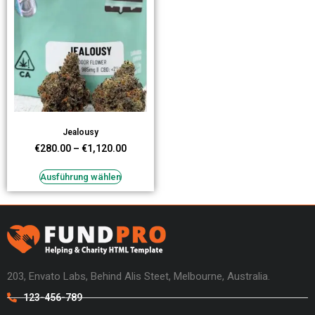
Jealousy
€
280.00
–
€
1,120.00
Ausführung wählen
203, Envato Labs, Behind Alis Steet, Melbourne, Australia.
123-456-789