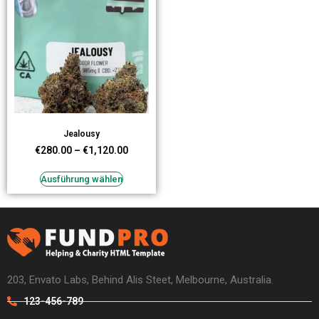
Jealousy
€
280.00
–
€
1,120.00
Ausführung wählen
203, Envato Labs, Behind Alis Steet, Melbourne, Australia.
123-456-789