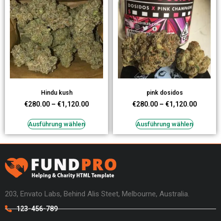
Hindu kush
pink dosidos
€
280.00
–
€
1,120.00
€
280.00
–
€
1,120.00
Ausführung wählen
Ausführung wählen
203, Envato Labs, Behind Alis Steet, Melbourne, Australia.
123-456-789