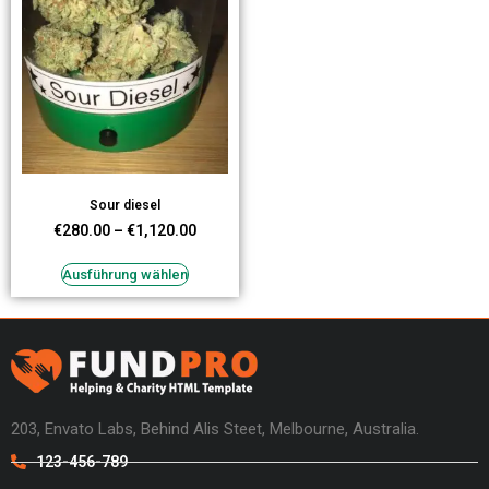
Sour diesel
€
280.00
–
€
1,120.00
Ausführung wählen
203, Envato Labs, Behind Alis Steet, Melbourne, Australia.
123-456-789