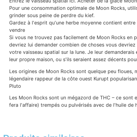
Entrez le vaisseau spatial ici. Acheter de la glace Moo
Pour une consommation optimale de Moon Rocks, utilise
grinder sous peine de perdre du kief.
Gardez à l'esprit qu'une herbe moyenne contient entr
vendre
Si vous ne trouvez pas facilement de Moon Rocks en 
devriez lui demander combien de choses vous devriez ac
votre vaisseau spatial sur la lune. Je leur demanderais 
leur propre maison, ou s'ils seraient assez décents po
Les origines de Moon Rocks sont quelque peu floues, m
légendaire rappeur de la côte ouest Kurupt popularisan
Pluto
Les Moon Rocks sont un mégazord de THC – ce sont ess
fera l'affaire) trempés ou pulvérisés avec de l'huile de 