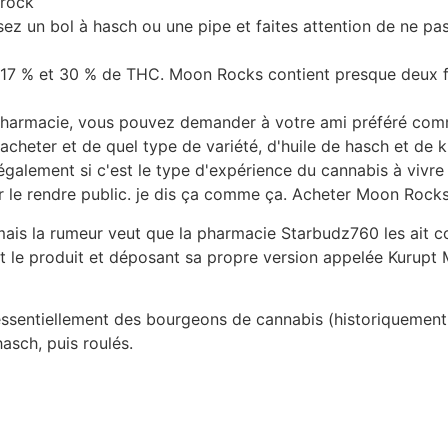
nrock
z un bol à hasch ou une pipe et faites attention de ne pa
e 17 % et 30 % de THC. Moon Rocks contient presque deux 
pharmacie, vous pouvez demander à votre ami préféré co
heter et de quel type de variété, d'huile de hasch et de k
également si c'est le type d'expérience du cannabis à vivre 
ur le rendre public. je dis ça comme ça. Acheter Moon Rock
ais la rumeur veut que la pharmacie Starbudz760 les ait c
t le produit et déposant sa propre version appelée Kurupt
entiellement des bourgeons de cannabis (historiquement 
hasch, puis roulés.