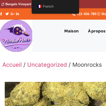
Bengals Vineyard
French
123-456-789
Mo
Maison
À propos
Accueil
/
Uncategorized
/ Moonrocks