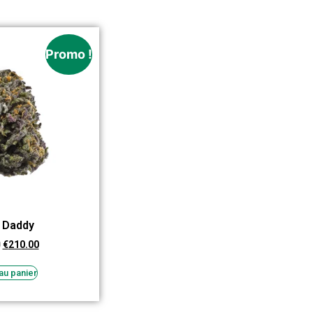
Promo !
 Daddy
0
€
210.00
au panier