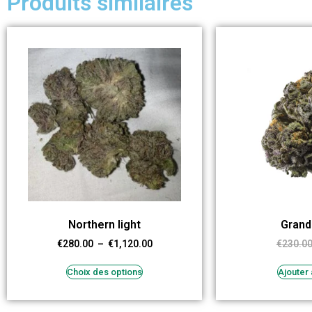
Produits similaires
Northern light
Grand
€
280.00
–
€
1,120.00
€
230.0
Choix des options
Ajouter 