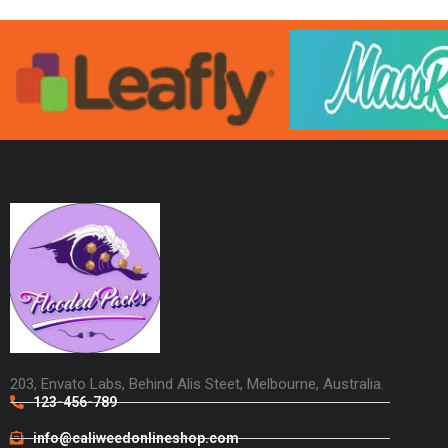
203, Envato Labs, Behind Alis Steet, Melbourne, Australia.
123-456-789
info@caliweedonlineshop.com