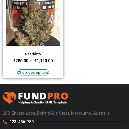
Sherblato
€
280.00
–
€
1,120.00
Choix des options
203, Envato Labs, Behind Alis Steet, Melbourne, Australia.
123-456-789