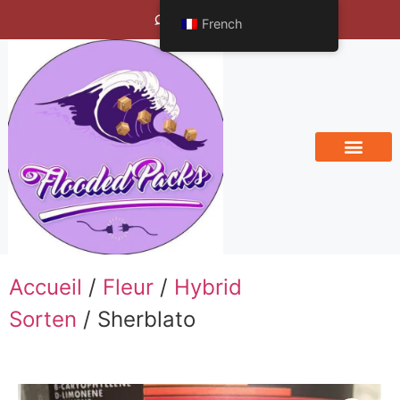
Bengals Vineyard
French
Accueil
/
Fleur
/
Hybrid
Sorten
/ Sherblato