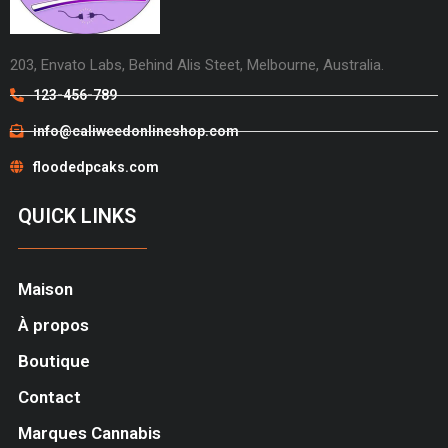
203, Envato Labs, Behind Alis Steet, Melbourne, Australia.
123-456-789
info@caliweedonlineshop.com
floodedpcaks.com
QUICK LINKS
Maison
À propos
Boutique
Contact
Marques Cannabis