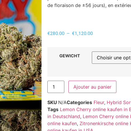
de floraison de ±56 jours), en extérieu
€
280.00
–
€
1,120.00
GEWICHT
Ajouter au panier
SKU
N/A
Categories
Fleur
,
Hybrid Sor
Tags
Lemon Cherry online kaufen in 
in Deutschland
,
Lemon Cherry online 
online kaufen
,
Zitronenkirsche online 
online kaufen in USA