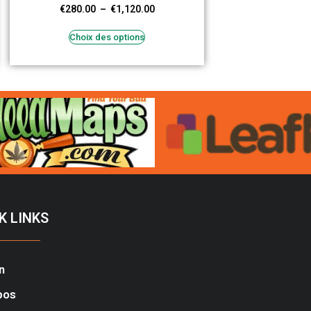
€
280.00
–
€
1,120.00
Choix des options
K LINKS
n
pos