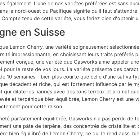
rées également. L'une de nos variétés préférées est sans a
 le nord-ouest du Pacifique signifie qu'il faut s'attendre à
. Compte tenu de cette variété, vous feriez bien d'obtenir u
igne en Suisse
if que Lemon Cherry, une variété soigneusement sélectionné
sité impressionnante, en choisissant leurs traits préférés
sement conçue, une variété que Gasworks aime appeler une va
l pour le reste de vos jours. La variété présente des carac
de 10 semaines - bien plus courte que celle d'une sativa typ
nique décadent et riche, qui est fortement influencé par le 
qui dilate les narines avec des tons terreux et aromatique
evée et terpénique bien équilibrée, Lemon Cherry est une v
actement pour cette raison.
iété parfaitement équilibrée, Gasworks n'a pas perdu de tem
nt une pâte de terpène, des concentrés de cristallite et
re bien équilibré de Lemon Cherry, ce qui le rend aussi bi