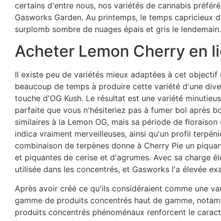
certains d'entre nous, nos variétés de cannabis préfé
Gasworks Garden. Au printemps, le temps capricieux dans
surplomb sombre de nuages ​​​​épais et gris le lendemain
Acheter Lemon Cherry en l
Il existe peu de variétés mieux adaptées à cet object
beaucoup de temps à produire cette variété d'une diver
touche d'OG Kush. Le résultat est une variété minutieu
parfaite que vous n'hésiteriez pas à fumer bol après bo
similaires à la Lemon OG, mais sa période de floraison 
indica vraiment merveilleuses, ainsi qu'un profil terpé
combinaison de terpènes donne à Cherry Pie un piquant 
et piquantes de cerise et d'agrumes. Avec sa charge él
utilisée dans les concentrés, et Gasworks l'a élevée ex
Après avoir créé ce qu'ils considéraient comme une var
gamme de produits concentrés haut de gamme, notamme
produits concentrés phénoménaux renforcent le caractè