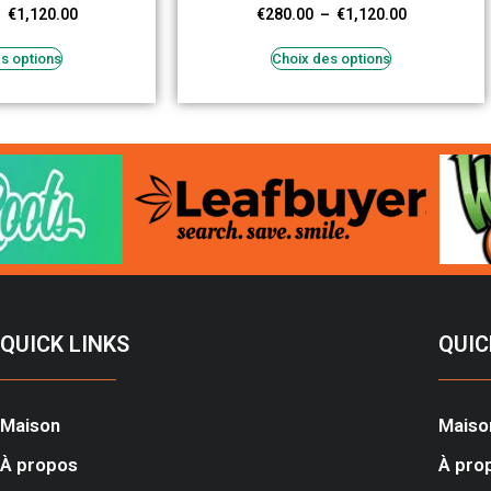
–
€
1,120.00
€
280.00
–
€
1,120.00
s options
Choix des options
QUICK LINKS
QUIC
Maison
Maiso
À propos
À pro