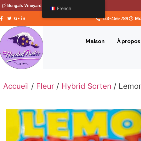
Bengals Vineyard
French
123-456-789
Mo
Maison
À propos
Accueil
/
Fleur
/
Hybrid Sorten
/ Lemon