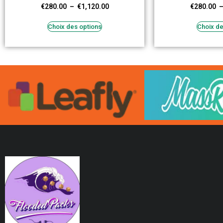
€
280.00
–
€
1,120.00
€
280.00
Choix des options
Choix de