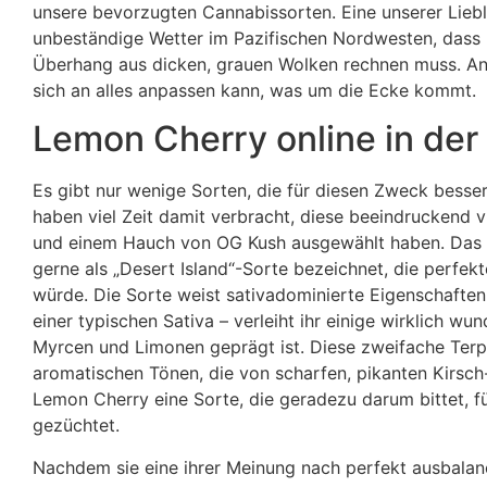
unsere bevorzugten Cannabissorten. Eine unserer Lieb
unbeständige Wetter im Pazifischen Nordwesten, dass
Überhang aus dicken, grauen Wolken rechnen muss. Ange
sich an alles anpassen kann, was um die Ecke kommt.
Lemon Cherry online in der
Es gibt nur wenige Sorten, die für diesen Zweck besse
haben viel Zeit damit verbracht, diese beeindruckend v
und einem Hauch von OG Kush ausgewählt haben. Das Erg
gerne als „Desert Island“-Sorte bezeichnet, die perfek
würde. Die Sorte weist sativadominierte Eigenschaften
einer typischen Sativa – verleiht ihr einige wirklich w
Myrcen und Limonen geprägt ist. Diese zweifache Terpe
aromatischen Tönen, die von scharfen, pikanten Kirsch
Lemon Cherry eine Sorte, die geradezu darum bittet, 
gezüchtet.
Nachdem sie eine ihrer Meinung nach perfekt ausbalanc