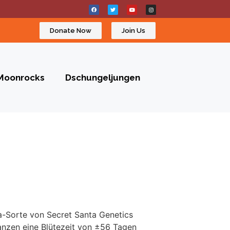
Donate Now
Join Us
Moonrocks
Dschungeljungen
a-Sorte von Secret Santa Genetics
anzen eine Blütezeit von ±56 Tagen