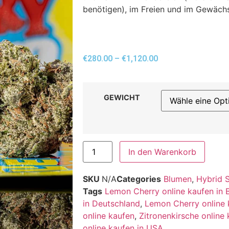
benötigen), im Freien und im Gewäc
€
280.00
–
€
1,120.00
GEWICHT
In den Warenkorb
SKU
N/A
Categories
Blumen
,
Hybrid 
Tags
Lemon Cherry online kaufen in 
in Deutschland
,
Lemon Cherry online 
online kaufen
,
Zitronenkirsche online 
online kaufen in USA