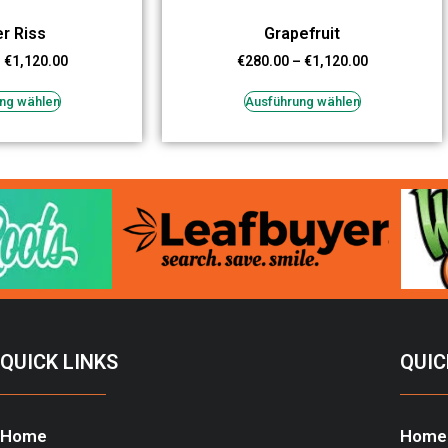
r Riss
Grapefruit
–
€
1,120.00
€
280.00
–
€
1,120.00
ng wählen
Ausführung wählen
QUICK LINKS
QUIC
Home
Home