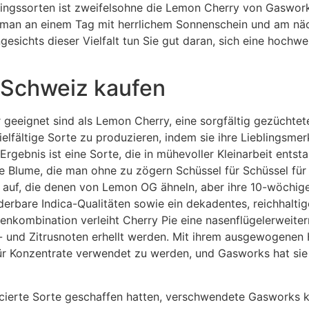
lingssorten ist zweifelsohne die Lemon Cherry von Gaswork
 man an einem Tag mit herrlichem Sonnenschein und am nä
sichts dieser Vielfalt tun Sie gut daran, sich eine hochwe
 Schweiz kaufen
r geeignet sind als Lemon Cherry, eine sorgfältig gezüchte
ielfältige Sorte zu produzieren, indem sie ihre Lieblingsm
ebnis ist eine Sorte, die in mühevoller Kleinarbeit entsta
te Blume, die man ohne zu zögern Schüssel für Schüssel für
 auf, die denen von Lemon OG ähneln, aber ihre 10-wöchige 
underbare Indica-Qualitäten sowie ein dekadentes, reichhalti
nkombination verleiht Cherry Pie eine nasenflügelerweiter
- und Zitrusnoten erhellt werden. Mit ihrem ausgewogenen H
für Konzentrate verwendet zu werden, und Gasworks hat si
ierte Sorte geschaffen hatten, verschwendete Gasworks kei