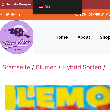
Bengals Vineyard
German
123-456-789
Mo
Home
About
Sho
Startseite
/
Blumen
/
Hybrid Sorten
/ 