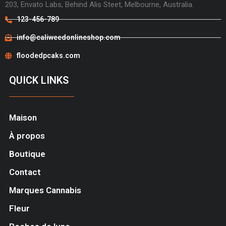
203, Envato Labs, Behind Alis Steet, Melbourne, Australia.
123-456-789
info@caliweedonlineshop.com
floodedpcaks.com
QUICK LINKS
Maison
À propos
Boutique
Contact
Marques Cannabis
Fleur