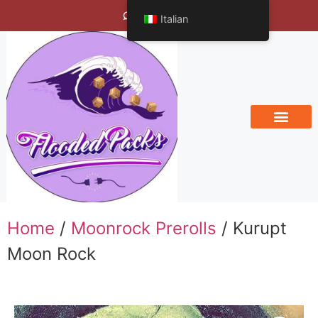
Bengals Vineyard
Italian
Home
/
Moonrock Prerolls
/ Kurupt
Moon Rock