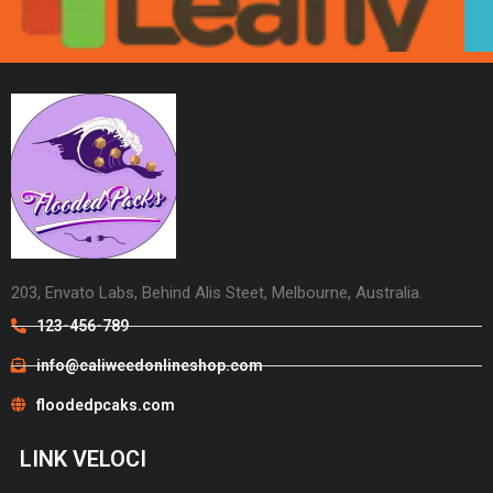
203, Envato Labs, Behind Alis Steet, Melbourne, Australia.
123-456-789
info@caliweedonlineshop.com
floodedpcaks.com
LINK VELOCI