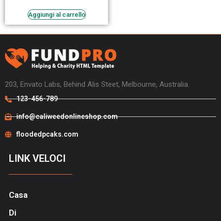
Aggiungi al carrello
203, Envato Labs, Behind Alis Steet, Melbourne, Australia.
123-456-789
info@caliweedonlineshop.com
floodedpcaks.com
LINK VELOCI
Casa
Di