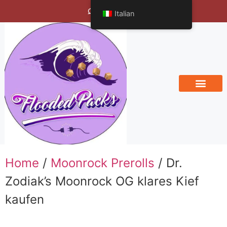
Bengals Vineyard
Italian
Home
/
Moonrock Prerolls
/ Dr.
Zodiak’s Moonrock OG klares Kief
kaufen