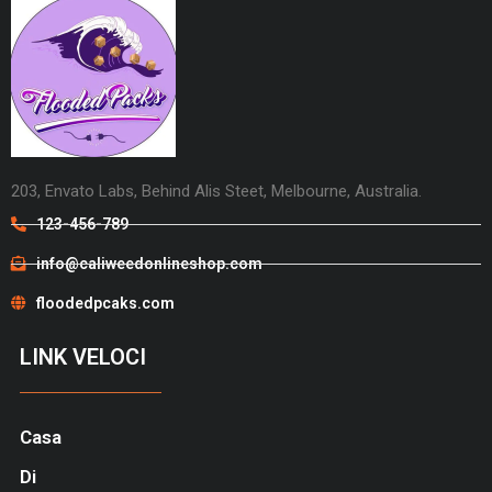
203, Envato Labs, Behind Alis Steet, Melbourne, Australia.
123-456-789
info@caliweedonlineshop.com
floodedpcaks.com
LINK VELOCI
Casa
Di