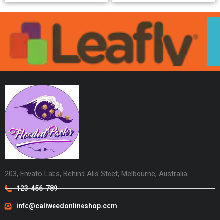
203, Envato Labs, Behind Alis Steet, Melbourne, Australia.
123-456-789
info@caliweedonlineshop.com