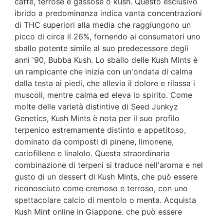
caffè, terrose e gassose o kush. Questo esclusivo
ibrido a predominanza indica vanta concentrazioni
di THC superiori alla media che raggiungono un
picco di circa il 26%, fornendo ai consumatori uno
sballo potente simile al suo predecessore degli
anni '90, Bubba Kush. Lo sballo delle Kush Mints è
un rampicante che inizia con un'ondata di calma
dalla testa ai piedi, che allevia il dolore e rilassa i
muscoli, mentre calma ed eleva lo spirito. Come
molte delle varietà distintive di Seed Junkyz
Genetics, Kush Mints è nota per il suo profilo
terpenico estremamente distinto e appetitoso,
dominato da composti di pinene, limonene,
cariofillene e linalolo. Questa straordinaria
combinazione di terpeni si traduce nell'aroma e nel
gusto di un dessert di Kush Mints, che può essere
riconosciuto come cremoso e terroso, con uno
spettacolare calcio di mentolo o menta. Acquista
Kush Mint online in Giappone. che può essere