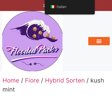
Bengals Vineyard
Italian
Home
/
Fiore
/
Hybrid Sorten
/ kush
mint