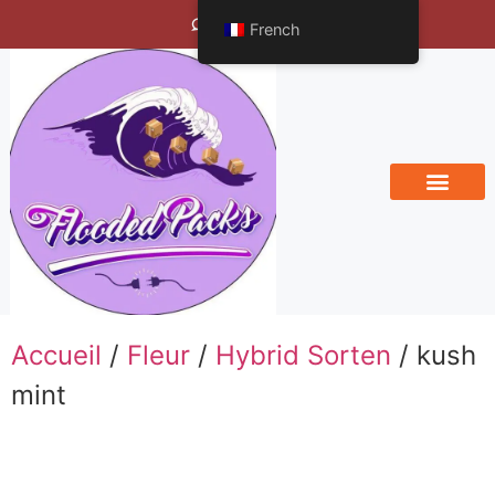
Bengals Vineyard
French
Accueil
/
Fleur
/
Hybrid Sorten
/ kush
mint