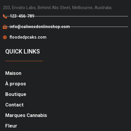
203, Envato Labs, Behind Alis Steet, Melbourne, Australia.
123-456-789
info@caliweedonlineshop.com
floodedpcaks.com
QUICK LINKS
Maison
À propos
Boutique
Contact
Marques Cannabis
Fleur