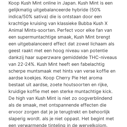
Koop Kush Mint online in Japan. Kush Mint is een
gelijkmatig uitgebalanceerde hybride (50%
indica/50% sativa) die is ontstaan ​​door een
krachtige kruising van klassieke Bubba Kush X
Animal Mints-soorten. Perfect voor elke fan van
een supermuntachtige smaak, Kush Mint brengt
een uitgebalanceerd effect dat zowel lichaam als
geest raakt met een hoog niveau van potentie
dankzij haar superzware gemiddelde THC-niveaus
van 22-24%. Kush Mint heeft een fabelachtig
scherpe muntsmaak met hints van verse koffie en
aardse koekjes. Koop Cherry Pie Het aroma
bestaat uit aardse, zoete houtsoorten en rijke,
kruidige koffie met een sterke muntachtige kick.
De high van Kush Mint is niet zo oogverblindend
als de smaak, met ontspannende effecten die
ervoor zorgen dat je je terugtrekt en behoorlijk
slaperig wordt. als je niet oppast. Het begint met
een verwarmende tinteling in de wervelkolom.