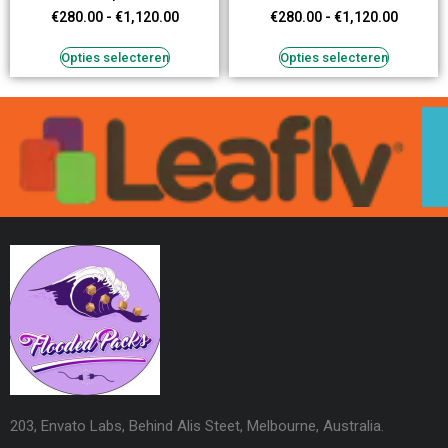
€
280.00
-
€
1,120.00
€
280.00
-
€
1,120.00
Opties selecteren
Opties selecteren
203, Envato Labs, Behind Alis Steet, Melbourne, Australia.