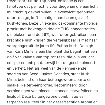
Deze soort uit de Top Shelf-collectie is een
fenotype dat perfect is voor diegenen die een licht
muntachtig gevoel willen, in evenwicht gehouden
door romige, koffieachtige, aardse en gas- of
kush-tonen. Deze unieke indica-dominante hybride
pronkt met bovengemiddelde THC-concentraties
die pieken rond de 26%, waardoor gebruikers een
krachtige high krijgen die vergelijkbaar is met haar
voorganger uit de jaren 90, Bubba Kush. De high
van Kush Mints is een klimplant die begint met een
golf van kalmte van top tot teen, die pijn verlicht
en spieren ontspant. terwijl het de geest kalmeert
en verheft. Net als veel van de kenmerkende
soorten van Seed Junkyz Genetics, staat Kush
Mints bekend om haar buitengewoon aparte en
smakelijke terpeenprofiel, gedomineerd door
verbindingen van pineen, limoneen, caryofylleen en
linalool. Deze buitengewone combinatie van
terpenen resulteert in het dessertachtige aroma en