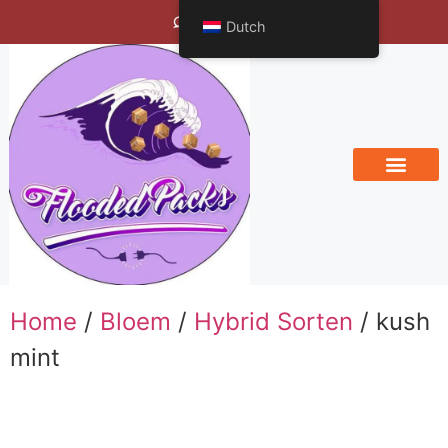
Bengals Vineyard
Dutch
Home
/
Bloem
/
Hybrid Sorten
/ kush
mint