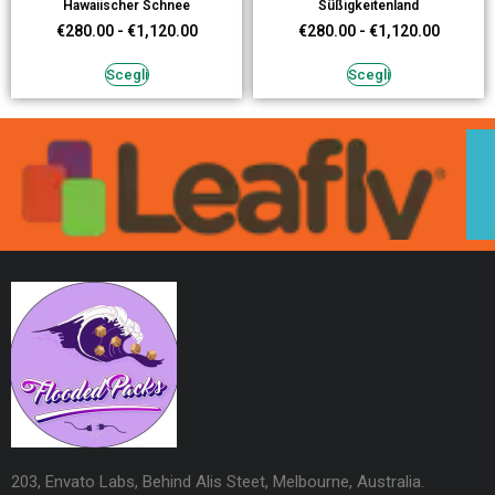
Hawaiischer Schnee
Süßigkeitenland
€
280.00
-
€
1,120.00
€
280.00
-
€
1,120.00
Scegli
Scegli
203, Envato Labs, Behind Alis Steet, Melbourne, Australia.