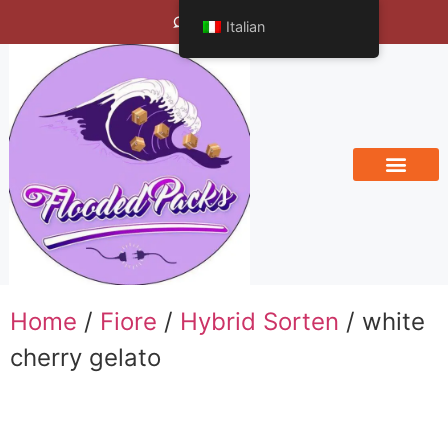
Bengals Vineyard
Italian
Home
/
Fiore
/
Hybrid Sorten
/ white
cherry gelato