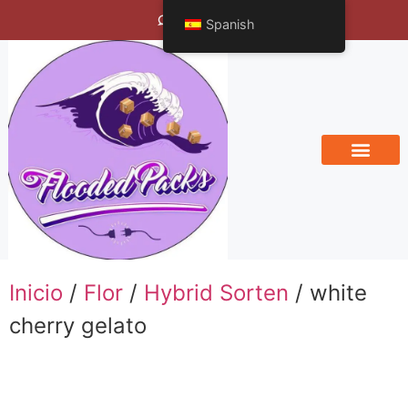
Bengals Vineyard
Spanish
Inicio
/
Flor
/
Hybrid Sorten
/ white
cherry gelato