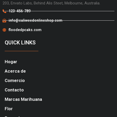
203, Envato Labs, Behind Alis Steet, Melbourne, Australia.
123-456-789
info@caliweedonlineshop.com
floodedpcaks.com
QUICK LINKS
Hogar
Acerca de
Comercio
Contacto
Marcas Marihuana
Flor