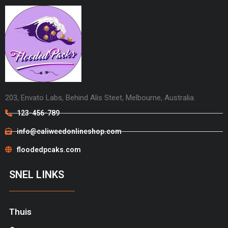
203, Envato Labs, Behind Alis Steet, Melbourne, Australia.
123-456-789
info@caliweedonlineshop.com
floodedpcaks.com
SNEL LINKS
Thuis