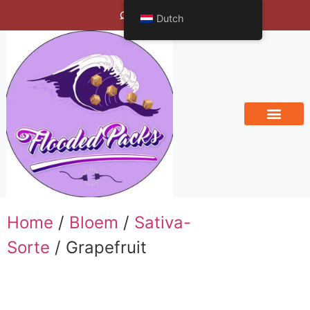
Bengals Vineyard
Dutch
Home
/
Bloem
/
Sativa-
Sorte
/ Grapefruit