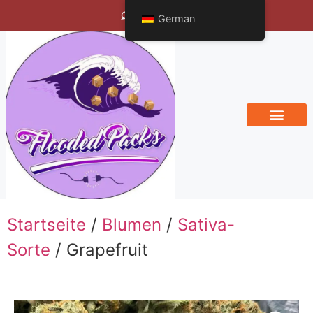
Bengals Vineyard
German
Startseite
/
Blumen
/
Sativa-
Sorte
/ Grapefruit