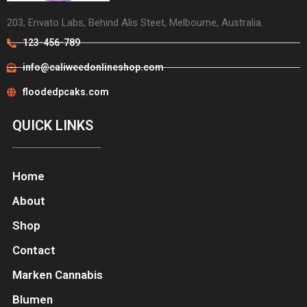
203, Envato Labs, Behind Alis Steet, Melbourne, Australia.
123-456-789
info@caliweedonlineshop.com
floodedpcaks.com
QUICK LINKS
Home
About
Shop
Contact
Marken Cannabis
Blumen