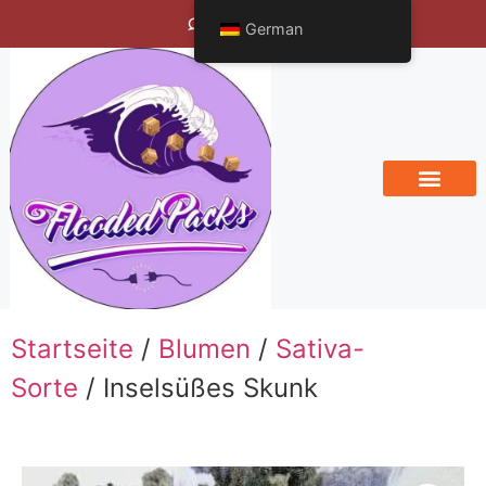
Bengals Vineyard
German
Startseite
/
Blumen
/
Sativa-
Sorte
/ Inselsüßes Skunk