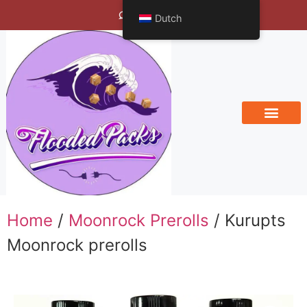
Bengals Vineyard
Dutch
Home
/
Moonrock Prerolls
/ Kurupts
Moonrock prerolls