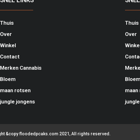
SNEL LINKS
SNEL
Thuis
Thuis
Over
Over
Winkel
Winke
Contact
Conta
Merken Cannabis
Merke
Bloem
Bloe
maan rotsen
maan 
jungle jongens
jungle
ht &copy floodedpcaks.com 2021, All rights reserved.