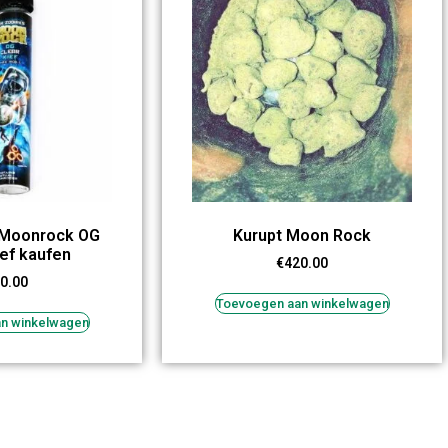
s Moonrock OG
Kurupt Moon Rock
ief kaufen
€
420.00
0.00
Toevoegen aan winkelwagen
n winkelwagen