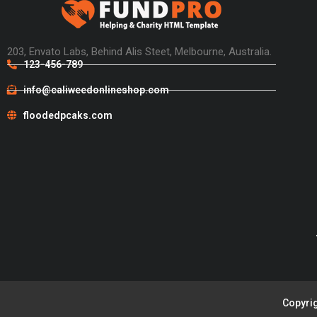
203, Envato Labs, Behind Alis Steet, Melbourne, Australia.
123-456-789
info@caliweedonlineshop.com
floodedpcaks.com
Copyrig