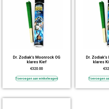
Dr. Zodiak’s Moonrock OG
Dr. Zodiak’
klares Kief
klares K
€
320.00
€
32
Toevoegen aan winkelwagen
Toevoegen aa