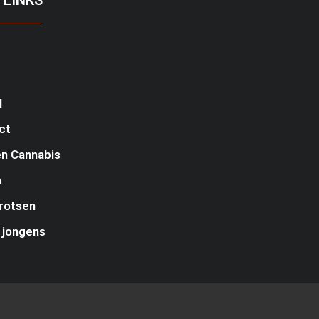
 LINKS
l
ct
n Cannabis
m
rotsen
 jongens