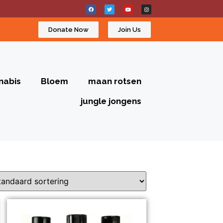
Donate Now
Join Us
nabis
Bloem
maan rotsen
jungle jongens