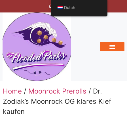
Bengals Vineyard
Dutch
Home
/
Moonrock Prerolls
/ Dr.
Zodiak’s Moonrock OG klares Kief
kaufen