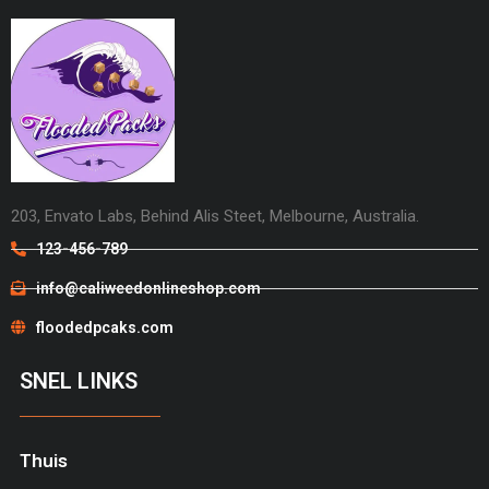
203, Envato Labs, Behind Alis Steet, Melbourne, Australia.
123-456-789
info@caliweedonlineshop.com
floodedpcaks.com
SNEL LINKS
Thuis